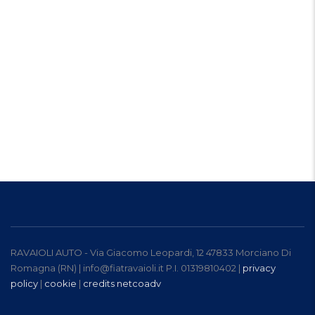
RAVAIOLI AUTO - Via Giacomo Leopardi, 12 47833 Morciano Di
Romagna (RN) | info@fiatravaioli.it P.I. 01319810402 |
privacy
policy
|
cookie
|
credits netcoadv